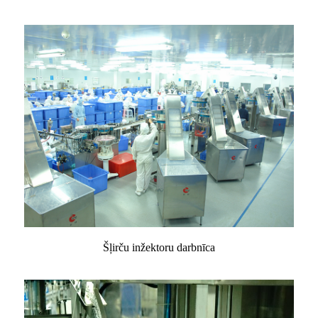
Šļirču inžektoru darbnīca