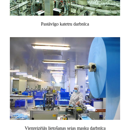
Pastāvīgo katetru darbnīca
Vienreizējās lietošanas sejas masku darbnīca