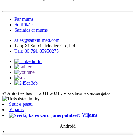
Par mums
Sertifikāts
Sazinies ar mums
sales@sanxin-med.com
JiangXi Sanxin Medtec Co.,Ltd.
Tālr.:86-791-85950275
© Autortiesības — 2011-2021 : Visas tiesības aizsargātas.
Sūtīt e-pastu
Viljams
Viljams
Android
x