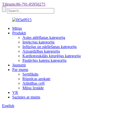
Tālrunis:86-791-85950275
Mājas
Produkti
Asins attīrīšanas kategorija
Injekcijas kategorija
Infūzijas un pārliešanas kategorija
Aizsardzības kategorija
Kardiotorakālās ķirurģijas kategorija
Pastāvīgo katetra kategorija
Jaunumi
Par mums
Sertifikāts
Rūpnīcas apskate
Attīstības ceļš
Mūsu Izstāde
VR
Sazinies ar mums
English