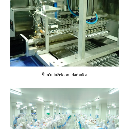
Šļirču inžektoru darbnīca